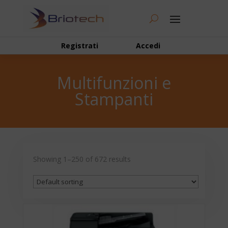
Registrati
Accedi
Multifunzioni e
Stampanti
Showing 1–250 of 672 results