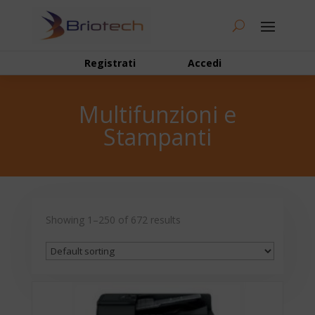
Registrati
Accedi
Multifunzioni e
Stampanti
Showing 1–250 of 672 results