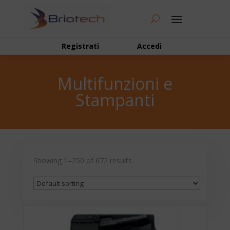
Registrati
Accedi
Multifunzioni e
Stampanti
Showing 1–250 of 672 results