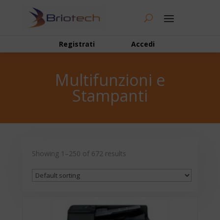
Registrati
Accedi
Multifunzioni e
Stampanti
Showing 1–250 of 672 results