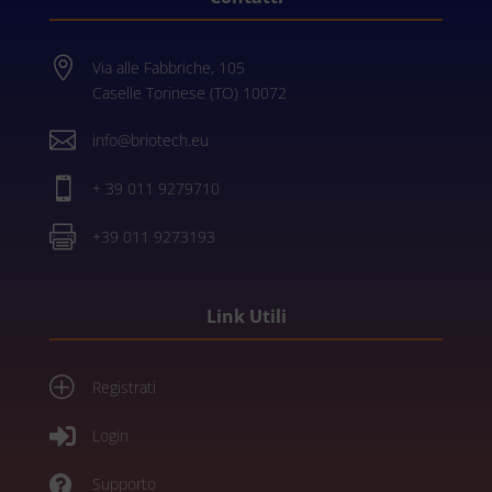

Via alle Fabbriche, 105
Caselle Torinese (TO) 10072

info@briotech.eu

+ 39 011 9279710

+39 011 9273193
Link Utili
P
Registrati

Login

Supporto