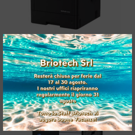
KONICA MINOLTA
BIZHUB 4020I USATO
A4
(Range: 0-9999 )
Aggiungi alla lista