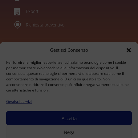

Export

Richiesta preventivo
Marchi
Gestisci Consenso
Per fornire le migliori esperienze, utilizziamo tecnologie come i cookie
Konica Minolta
per memorizzare e/o accedere alle informazioni del dispositivo. Il
consenso a queste tecnologie ci permetterà di elaborare dati come il
Sharp
comportamento di navigazione o ID unici su questo sito. Non
Olivetti
acconsentire o ritirare il consenso può influire negativamente su alcune
Ricoh
caratteristiche e funzioni.
Kyocera
Gestisci servizi
Xerox
HP
Develop
Accetta
© 2026 BrioTech Srl - Via alle Fabbriche 105 - Caselle
Nega
Torinese - P.IVA 09207530016 - Capitale Sociale 10.000