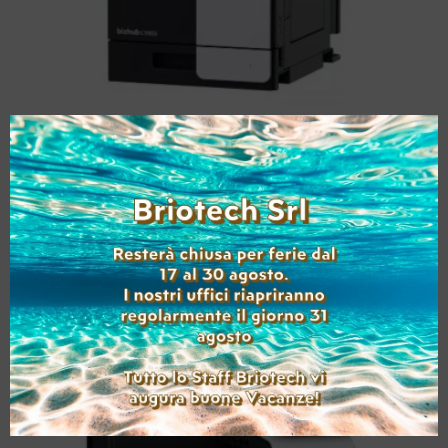
KONICA MINOLTA
BIZHUB C3300I NUOVA
A4
(B/N: 3 – Col: 1 )
Aggiungi alla lista