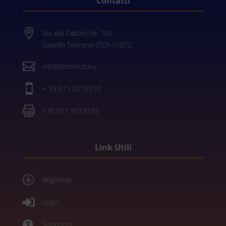
Contatti

Via alle Fabbriche, 105
Caselle Torinese (TO) 10072

info@briotech.eu

+ 39 011 9279710

+39 011 9273193
Link Utili
P
Registrati

Login

Supporto