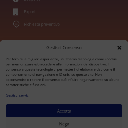

Export

Richiesta preventivo
Marchi
Gestisci Consenso
Per fornire le migliori esperienze, utilizziamo tecnologie come i cookie
Konica Minolta
per memorizzare e/o accedere alle informazioni del dispositivo. Il
consenso a queste tecnologie ci permetterà di elaborare dati come il
Sharp
comportamento di navigazione o ID unici su questo sito. Non
Olivetti
acconsentire o ritirare il consenso può influire negativamente su alcune
Ricoh
caratteristiche e funzioni.
Kyocera
Gestisci servizi
Xerox
HP
Develop
Accetta
© 2026 BrioTech Srl - Via alle Fabbriche 105 - Caselle
Nega
Torinese - P.IVA 09207530016 - Capitale Sociale 10.000