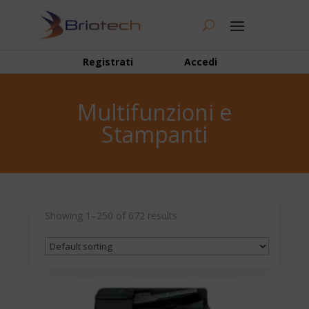
Registrati
Accedi
Multifunzioni e
Stampanti
Showing 1–250 of 672 results