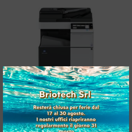
KONICA MINOLTA
BIZHUB 368E USATO A3
(Range: 100000-149999