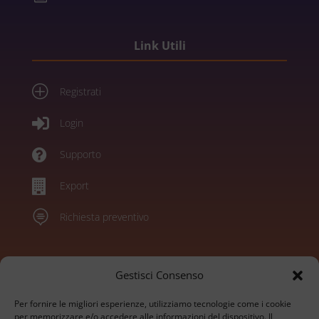
Link Utili
P
Registrati

Login

Supporto

Export

Richiesta preventivo
Marchi
Gestisci Consenso
Per fornire le migliori esperienze, utilizziamo tecnologie come i cookie
Konica Minolta
per memorizzare e/o accedere alle informazioni del dispositivo. Il