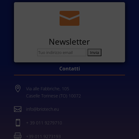

Newsletter
Contatti

Via alle Fabbriche, 105
Caselle Torinese (TO) 10072

info@briotech.eu

+ 39 011 9279710

+39 011 9273193