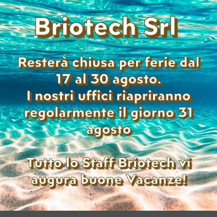
 3 – Col: 1 )
di per visualizzare i prezzi
Aggiungi alla lista
ICA MINOLTA BIZHUB C3300I
TA A4
: 17.153 – Col: 67.895 )
di per visualizzare i prezzi