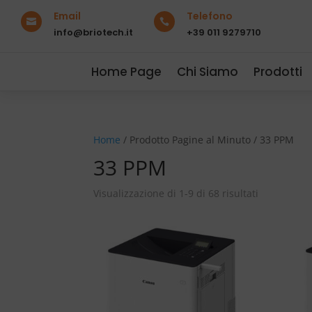
Email
Telefono


info@briotech.it
+39 011 9279710
Home Page
Chi Siamo
Prodotti
Home
/ Prodotto Pagine al Minuto / 33 PPM
33 PPM
Visualizzazione di 1-9 di 68 risultati