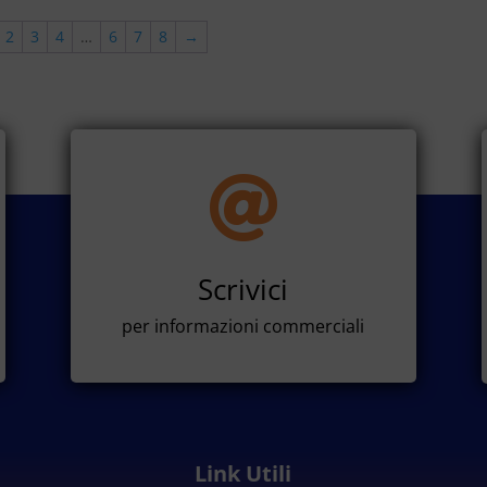
2
3
4
…
6
7
8
→

Scrivici
per informazioni commerciali
Link Utili