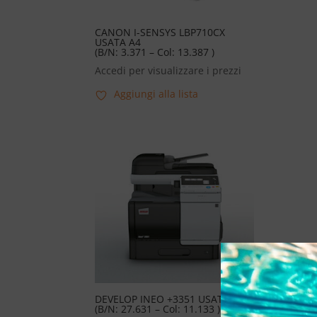
CANON I-SENSYS LBP710CX
USATA A4
(B/N: 3.371 – Col: 13.387 )
Accedi per visualizzare i prezzi
Aggiungi alla lista
DEVELOP INEO +3351 USATO A4
KON
(B/N: 27.631 – Col: 11.133 )
NUO