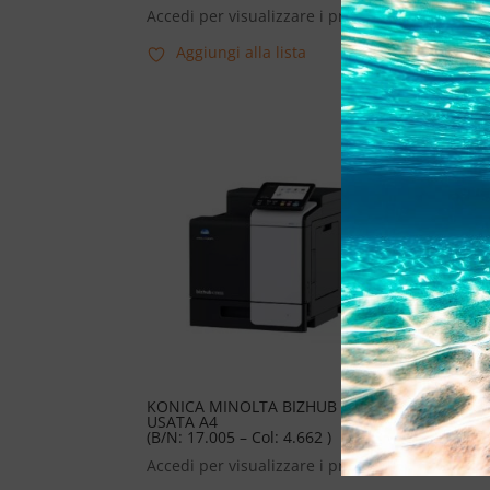
(B/N:
Accedi per visualizzare i prezzi
Acce
Aggiungi alla lista
KONICA MINOLTA BIZHUB C3300I
KON
USATA A4
USA
(B/N: 17.005 – Col: 4.662 )
(B/N
Accedi per visualizzare i prezzi
Acce