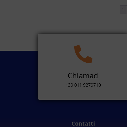
1

Chiamaci
+39 011 9279710
Contatti