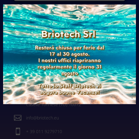

Newsletter
Contatti

Via alle Fabbriche, 105
Caselle Torinese (TO) 10072

info@briotech.eu

+ 39 011 9279710