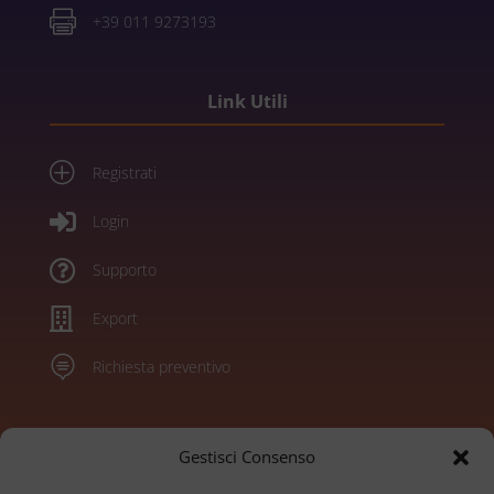

+39 011 9273193
Link Utili
P
Registrati

Login

Supporto

Export

Richiesta preventivo
Marchi
Gestisci Consenso