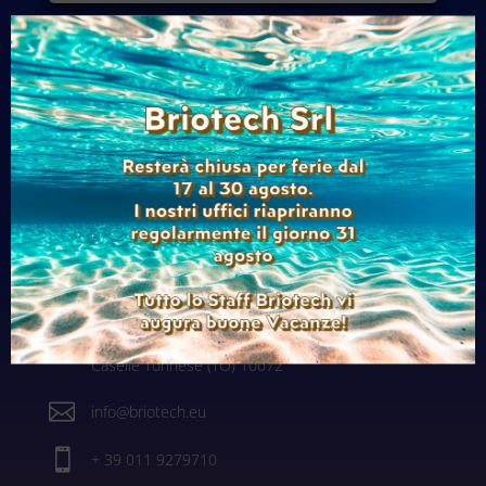

Newsletter
Contatti

Via alle Fabbriche, 105
Caselle Torinese (TO) 10072

info@briotech.eu

+ 39 011 9279710