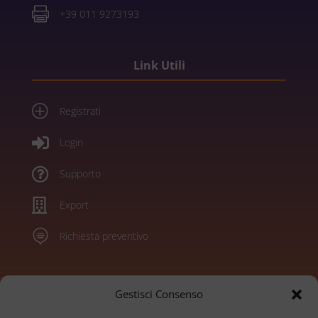

+39 011 9273193
Link Utili
P
Registrati

Login

Supporto

Export

Richiesta preventivo
Marchi
Gestisci Consenso