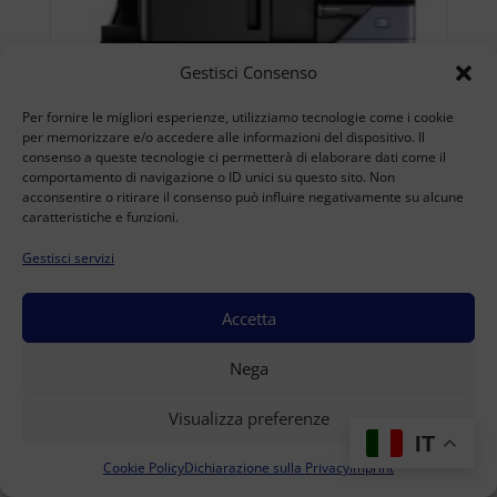
Gestisci Consenso
Per fornire le migliori esperienze, utilizziamo tecnologie come i cookie
per memorizzare e/o accedere alle informazioni del dispositivo. Il
consenso a queste tecnologie ci permetterà di elaborare dati come il
comportamento di navigazione o ID unici su questo sito. Non
acconsentire o ritirare il consenso può influire negativamente su alcune
caratteristiche e funzioni.
Gestisci servizi
Accetta
Nega
KYOCERA TASKALFA 3554CI USATO A3
(B/N: 32.432 - Col: 75.630 )
Visualizza preferenze
IT
Accedi per visualizzare i prezzi
Cookie Policy
Dichiarazione sulla Privacy
Imprint