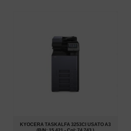
KYOCERA TASKALFA 3253CI USATO A3
(B/N: 15.421 - Col: 74.743 )