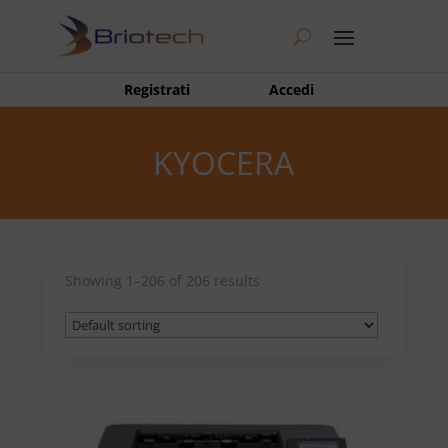
Registrati
Accedi
KYOCERA
Showing 1–206 of 206 results