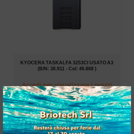
KYOCERA TASKALFA 3253CI USATO A3
(B/N: 36.911 - Col: 46.888 )
Accedi per visualizzare i prezzi