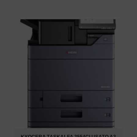
KYOCERA TASKALFA 3554CI USATO A3