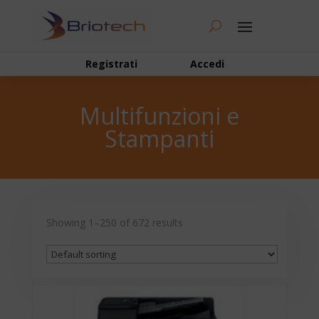
Registrati
Accedi
Multifunzioni e
Stampanti
Showing 1–250 of 672 results