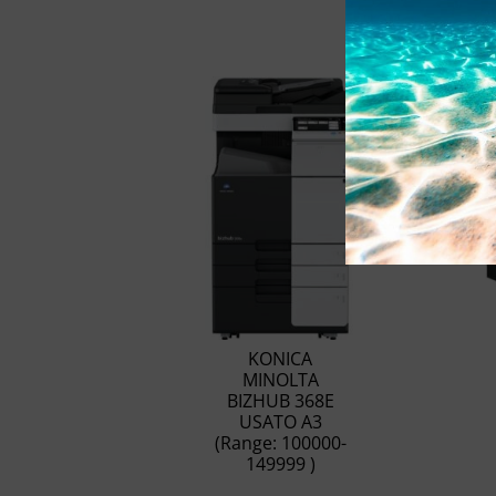
KONICA
MINOLTA
BIZHUB 368E
USATO A3
(Range: 100000-
149999 )