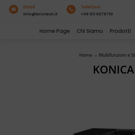
Email
Telefono


info@briotech.it
+39 011 9279710
Home Page
Chi Siamo
Prodotti
Home
→
Multifunzioni e S
KONICA