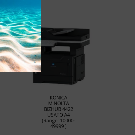
KONICA
MINOLTA
BIZHUB 4422
USATO A4
(Range: 10000-
49999 )