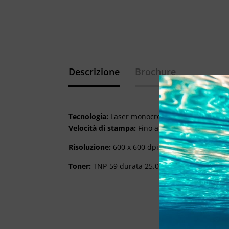
Descrizione
Brochure
Tecnologia:
Laser monocromatica
Velocità di stampa:
Fino a 44 ppm
Risoluzione:
600 x 600 dpi,
1200
x 1200 dpi
Toner:
TNP-59 durata 25.000 copie