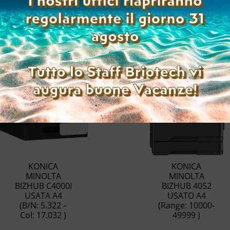
Prodotti correlati
KONICA
KONICA
MINOLTA
MINOLTA
BIZHUB C4000I
BIZHUB 4052
USATA A4
USATO A4
(B/N: 5.322 –
(Range: 10000-
Col: 17.032 )
49999 )