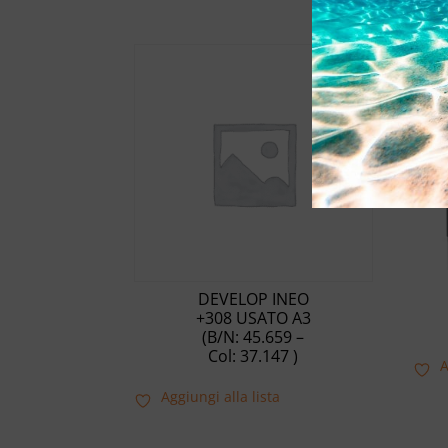
DEVELOP INEO
+308 USATO A3
(B/N: 45.659 –
Col: 37.147 )
A
Aggiungi alla lista