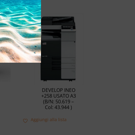
DEVELOP INEO
+258 USATO A3
(B/N: 50.619 –
Col: 43.944 )
Aggiungi alla lista