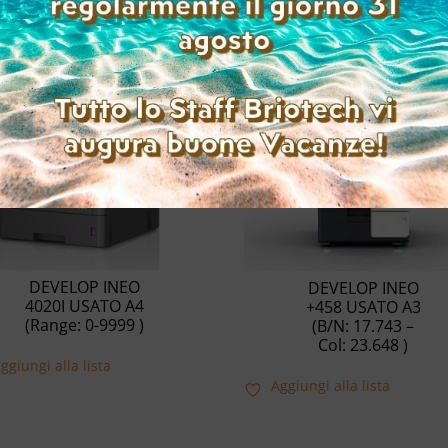
Prodotti correlati
DEVELOP INEO
DEVELOP INEO
4020I USATO A4
+458 USATO A3
(Range: 0-9999 )
(B/N: 17.743 –
Col: 23.648 )
ggiungi alla lista
Aggiungi alla lista