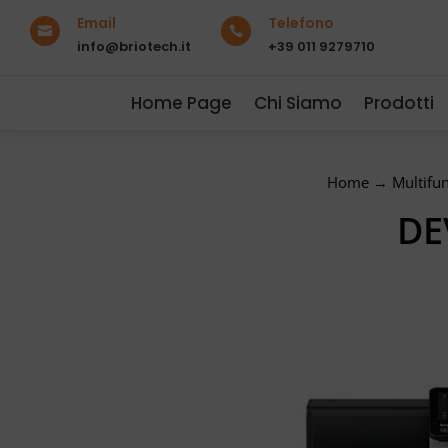
Email
Telefono


info@briotech.it
+39 011 9279710
Home Page
Chi Siamo
Prodotti
Home
→
Multifu
DE