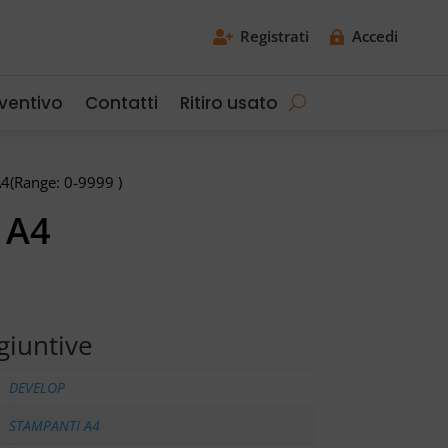
Registrati
Accedi


eventivo
Contatti
Ritiro usato
(Range: 0-9999 )
 A4
giuntive
DEVELOP
STAMPANTI A4