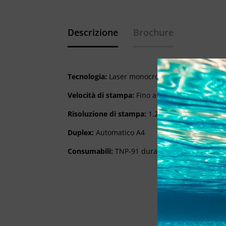
Descrizione
Brochure
Tecnologia:
Laser monocromatica
Velocità di stampa:
Fino a 47 PPM
Risoluzione di stampa:
1.200 x 1.200 dpi
Duplex:
Automatico A4
Consumabili:
TNP-91 durata fino a 20.000 pag