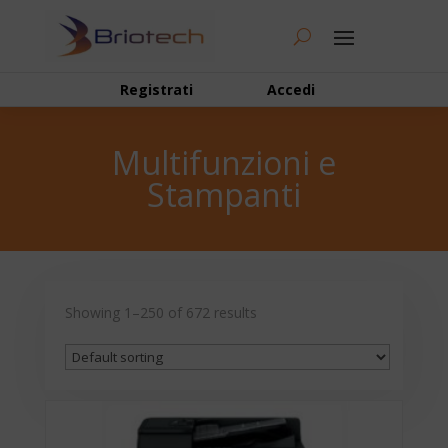
Registrati
Accedi
Multifunzioni e
Stampanti
Showing 1–250 of 672 results