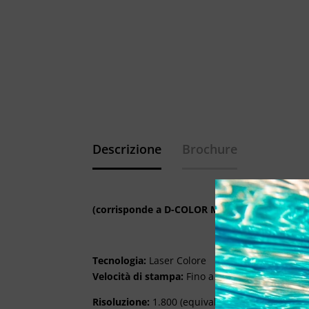
Descrizione
Brochure
(corrisponde a D-COLOR MF3303)
Tecnologia:
Laser Colore
Velocità di stampa:
Fino a 33 ppm
Risoluzione:
1.800 (equivalente) x 600 dpi; 120