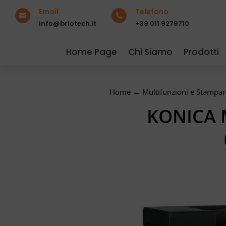
Email
Telefono


info@briotech.it
+39 011 9279710
Home Page
Chi Siamo
Prodotti
Home
→
Multifunzioni e Stampan
KONICA 