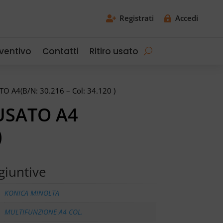
Registrati
Accedi


eventivo
Contatti
Ritiro usato
A4(B/N: 30.216 – Col: 34.120 )
USATO A4
)
giuntive
KONICA MINOLTA
MULTIFUNZIONE A4 COL.