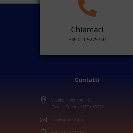

Chiamaci
+39 011 9279710
Contatti

Via alle Fabbriche, 105
Caselle Torinese (TO) 10072

info@briotech.eu

+ 39 011 9279710