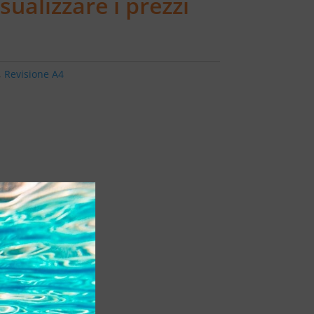
sualizzare i prezzi
,
Revisione A4