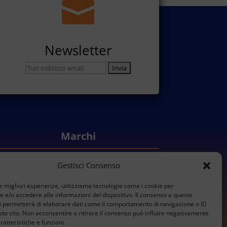

Newsletter
Marchi
Gestisci Consenso
Konica Minolta
Sharp
le migliori esperienze, utilizziamo tecnologie come i cookie per
Olivetti
e/o accedere alle informazioni del dispositivo. Il consenso a queste
i permetterà di elaborare dati come il comportamento di navigazione o ID
Ricoh
sto sito. Non acconsentire o ritirare il consenso può influire negativamente
Kyocera
ratteristiche e funzioni.