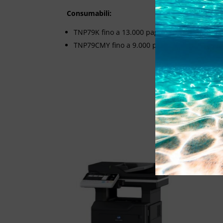
Consumabili:
TNP79K fino a 13.000 pagine
TNP79CMY fino a 9.000 pagine