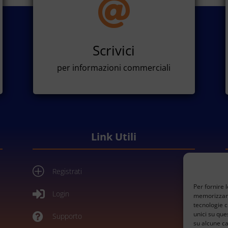

Scrivici
per informazioni commerciali
Link Utili
P
Registrati
Per fornire 

Login
memorizzare 
tecnologie c
unici su que

Supporto
su alcune ca