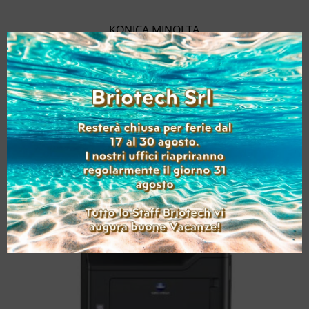
KONICA MINOLTA
BIZHUB C3300I USATA
A4
(B/N: 4.508 – Col: 10.942
)
Aggiungi alla lista