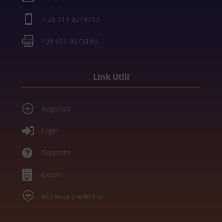

+ 39 011 9279710

+39 011 9273193
Link Utili
P
Registrati

Login

Supporto

Export

Richiesta preventivo