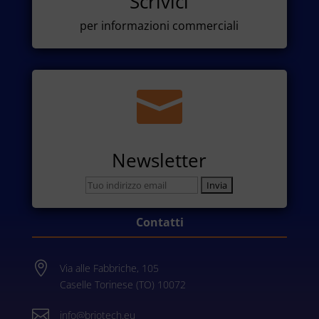
Scrivici
per informazioni commerciali

Newsletter
Contatti

Via alle Fabbriche, 105
Caselle Torinese (TO) 10072

info@briotech.eu