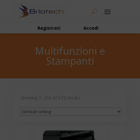
Registrati
Accedi
Multifunzioni e
Stampanti
Showing 1–250 of 672 results