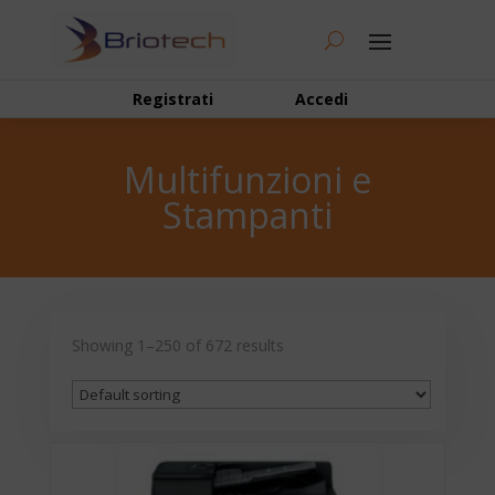
Registrati
Accedi
Multifunzioni e
Stampanti
Showing 1–250 of 672 results