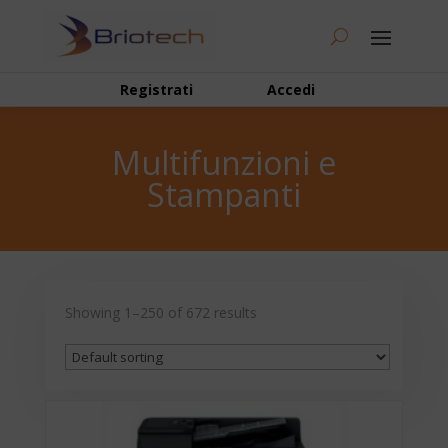
Registrati
Accedi
Multifunzioni e
Stampanti
Showing 1–250 of 672 results