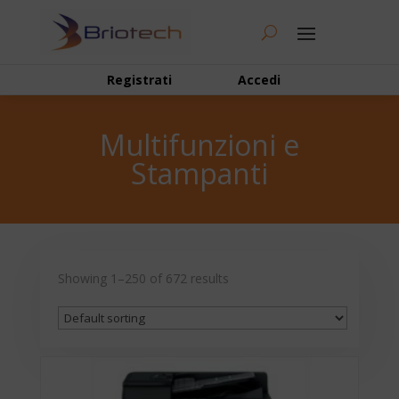
Registrati
Accedi
Multifunzioni e
Stampanti
Showing 1–250 of 672 results