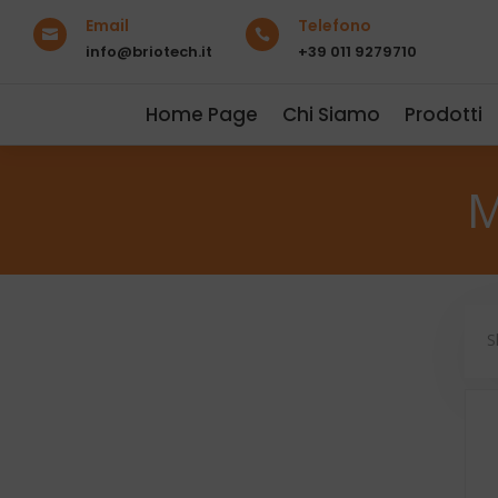
Email
Telefono


info@briotech.it
+39 011 9279710
Home Page
Chi Siamo
Prodotti
M
S