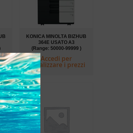
UB
KONICA MINOLTA BIZHUB
364E USATO A3
)
(Range: 50000-99999 )
Accedi per
zi
visualizzare i prezzi