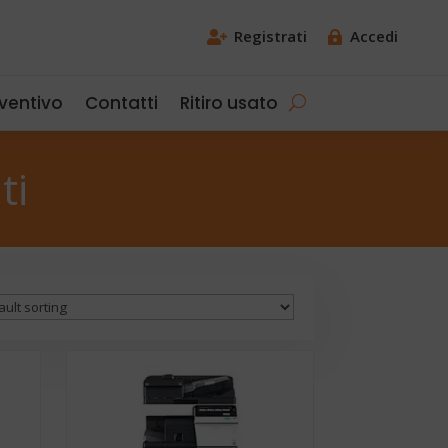
Registrati
Accedi


eventivo
Contatti
Ritiro usato
ti