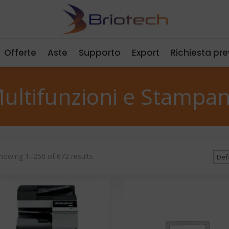
Offerte
Aste
Supporto
Export
Richiesta pr
ultifunzioni e Stampan
howing 1–250 of 672 results