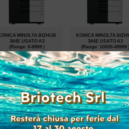
KONICA MINOLTA BIZHUB
KONICA MINOLTA BIZH
364E USATO A3
364E USATO A3
(Range: 0-9999 )
(Range: 10000-49999 
Accedi per
Accedi per
visualizzare i prezzi
visualizzare i prez