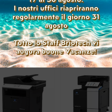
KONICA MINOLTA BIZHUB
KONICA MINOLTA BIZH
4000I USATA A4
4000I USATA A4
(Range: 0-9999 )
(Range: 10000-49999 
Accedi per
Accedi per
visualizzare i prezzi
visualizzare i prez