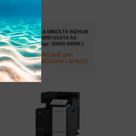
UB
KONICA MINOLTA BIZHUB
4000I USATA A4
)
(Range: 50000-99999 )
Accedi per
zi
visualizzare i prezzi