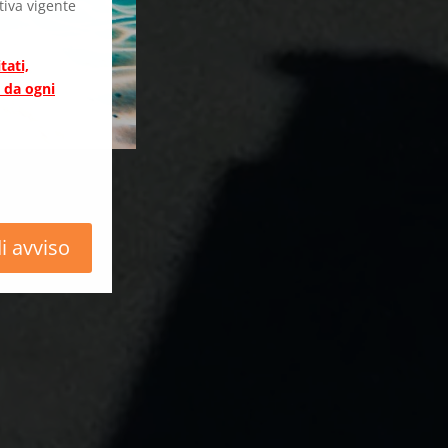
iva vigente
tati,
. da ogni
i avviso