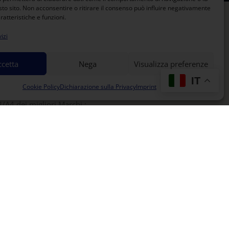
sto sito. Non acconsentire o ritirare il consenso può influire negativamente
ratteristiche e funzioni.
OTECH SRL
izi
ccetta
Nega
Visualizza preferenze
.l. è una realtà specializzata nel
recupero di
IT
sati
per ufficio.
Cookie Policy
Dichiarazione sulla Privacy
Imprint
mo di
stampanti e multifunzioni
di
3/A4 dei migliori Marchi :
ta , Olivetti, Konica Minolta , Canon,
HP
che, attraverso un processo di revisione,
ortate pari al nuovo .
OFONDISCI