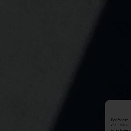
Per fornire 
memorizzare 
tecnologie c