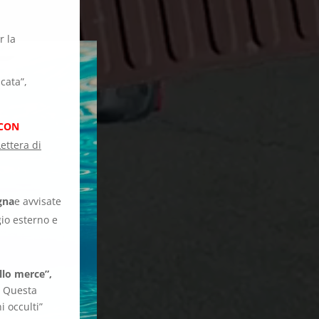
r la
ucata”,
 CON
ettera di
gna
e avvisate
io esterno e
llo merce”,
.
Questa
i occulti”