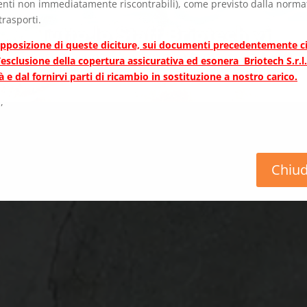
ti non immediatamente riscontrabili), come previsto dalla normat
trasporti.
pposizione di queste diciture, sui documenti precedentemente ci
esclusione della copertura assicurativa ed esonera Briotech S.r.l
à e dal fornirvi parti di ricambio in sostituzione a nostro carico.
,
Chiud