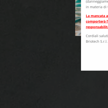
(danneggiamen
in materia di 
La mancata a
comporterà l’
responsabilit
Cordiali saluti
Briotech S.r.l.