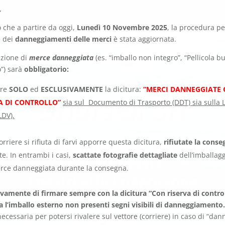
,
 che a partire da oggi,
Lunedì 10 Novembre 2025
, la procedura pe
e dei
danneggiamenti delle merci
è stata aggiornata.
ezione di
merce danneggiata
(es. “imballo non integro”, “Pellicola b
o”) sarà
obbligatorio:
rre
SOLO
ed
ESCLUSIVAMENTE
la dicitura:
“MERCI DANNEGGIATE
CA DI CONTROLLO”
sia sul Documento di Trasporto (DDT) sia sulla L
LDV).
corriere si rifiuta di farvi apporre questa dicitura,
rifiutate la conse
te. In entrambi i casi,
scattate fotografie dettagliate
dell’imballagg
rce danneggiata durante la consegna.
vivamente di firmare sempre con la dicitura “Con riserva di contro
 l’imballo esterno non presenti segni visibili di danneggiamento
cessaria per potersi rivalere sul vettore (corriere) in caso di “dann