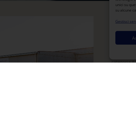
unici su que
su alcune ca
BRI
Gestisci serv
A
Briotech S.r
prodotti u
Ci occupia
categoria A
Kyocera Mi
Sharp ed 
vengono rip
APPR