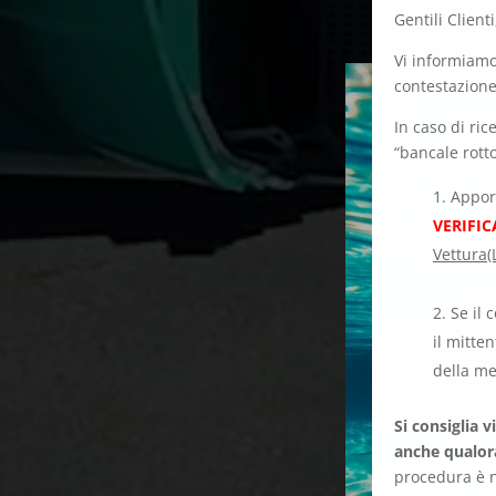
Gentili Clienti
Vi informiamo
contestazion
In caso di ric
“bancale rott
Appo
VERIFI
Vettura(
Se il 
il mitten
della me
Si consiglia 
anche qualora
procedura è ne