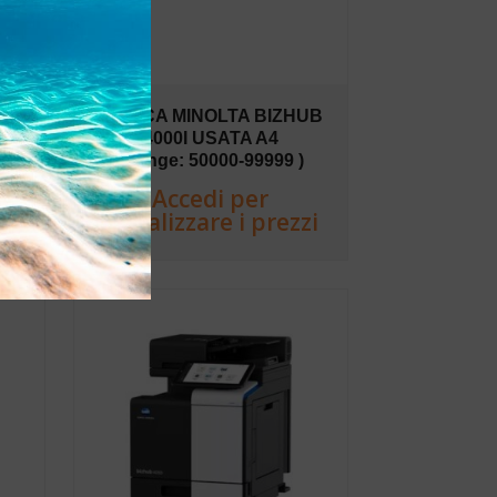
UB
KONICA MINOLTA BIZHUB
4000I USATA A4
)
(Range: 50000-99999 )
Accedi per
zi
visualizzare i prezzi