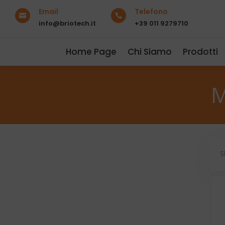
Email
Telefono


info@briotech.it
+39 011 9279710
Home Page
Chi Siamo
Prodotti
M
S