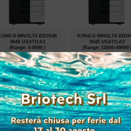
KONICA MINOLTA BIZHUB
KONICA MINOLTA BIZH
364E USATO A3
364E USATO A3
(Range: 0-9999 )
(Range: 10000-49999 
Accedi per
Accedi per
visualizzare i prezzi
visualizzare i prez