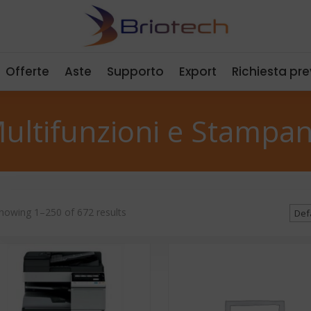
Offerte
Aste
Supporto
Export
Richiesta pr
ultifunzioni e Stampan
howing 1–250 of 672 results