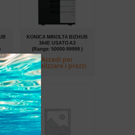
UB
KONICA MINOLTA BIZHUB
364E USATO A3
)
(Range: 50000-99999 )
Accedi per
zi
visualizzare i prezzi