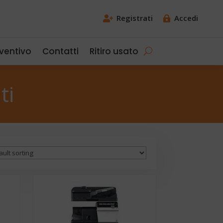
Registrati
Accedi


eventivo
Contatti
Ritiro usato
ti