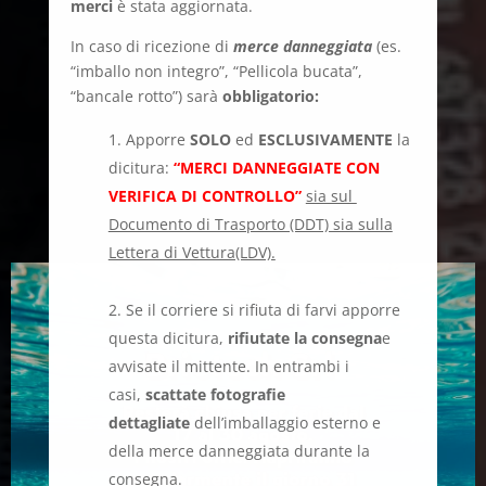
merci
è stata aggiornata.
In caso di ricezione di
merce danneggiata
(es.
“imballo non integro”, “Pellicola bucata”,
“bancale rotto”) sarà
obbligatorio:
Apporre
SOLO
ed
ESCLUSIVAMENTE
la
dicitura:
“MERCI DANNEGGIATE CON
VERIFICA DI CONTROLLO”
sia sul
Documento di Trasporto (DDT) sia sulla
Lettera di Vettura(LDV).
Se il corriere si rifiuta di farvi apporre
questa dicitura,
rifiutate la consegna
e
avvisate il mittente. In entrambi i
casi,
scattate fotografie
dettagliate
dell’imballaggio esterno e
della merce danneggiata durante la
consegna.