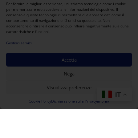
Per fornire le migliori esperienze, utilizziamo tecnologie come i cookie
per memorizzare e/o accedere alle informazioni del dispositivo. Il
consenso a queste tecnologie ci permetterà di elaborare dati come il
comportamento di navigazione o ID unici su questo sito. Non
acconsentire o ritirare il consenso può influire negativamente su alcune
caratteristiche e funzioni.
Gestisci servizi
Accetta
Nega
Visualizza preferenze
IT
Cookie Policy
Dichiarazione sulla Privacy
Imprint