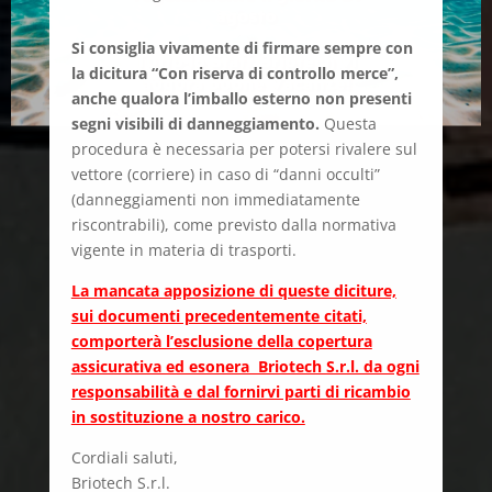
Si consiglia vivamente di firmare sempre con
la dicitura “Con riserva di controllo merce”,
anche qualora l’imballo esterno non presenti
segni visibili di danneggiamento.
Questa
procedura è necessaria per potersi rivalere sul
vettore (corriere) in caso di “danni occulti”
(danneggiamenti non immediatamente
riscontrabili), come previsto dalla normativa
vigente in materia di trasporti.
La mancata apposizione di queste diciture,
sui documenti precedentemente citati,
comporterà l’esclusione della copertura
assicurativa ed esonera Briotech S.r.l. da ogni
responsabilità e dal fornirvi parti di ricambio
in sostituzione a nostro carico.
Cordiali saluti,
Briotech S.r.l.