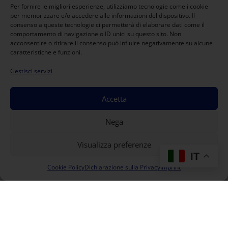
Per fornire le migliori esperienze, utilizziamo tecnologie come i cookie
per memorizzare e/o accedere alle informazioni del dispositivo. Il
consenso a queste tecnologie ci permetterà di elaborare dati come il
comportamento di navigazione o ID unici su questo sito. Non
acconsentire o ritirare il consenso può influire negativamente su alcune
caratteristiche e funzioni.
Gestisci servizi
Accetta
Nega
Visualizza preferenze
IT
Cookie Policy
Dichiarazione sulla Privacy
Imprint