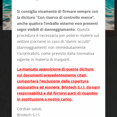
Si consiglia vivamente di firmare sempre con
la dicitura “Con riserva di controllo merce”,
anche qualora l’imballo esterno non presenti
segni visibili di danneggiamento.
Questa
procedura è necessaria per potersi rivalere sul
vettore (corriere) in caso di “danni occulti”
(danneggiamenti non immediatamente
riscontrabili), come previsto dalla normativa
vigente in materia di trasporti.
La mancata apposizione di queste diciture,
sui documenti precedentemente citati,
comporterà l’esclusione della copertura
assicurativa ed esonera Briotech S.r.l. da ogni
responsabilità e dal fornirvi parti di ricambio
in sostituzione a nostro carico.
Cordiali saluti,
Briotech S.r.l.