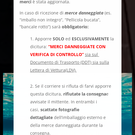
merci
è stata aggiornata.
In caso di ricezione di
merce danneggiata
(es.
“imballo non integro”, “Pellicola bucata”,
“bancale rotto”) sarà
obbligatorio:
Apporre
SOLO
ed
ESCLUSIVAMENTE
la
dicitura:
“MERCI DANNEGGIATE CON
VERIFICA DI CONTROLLO”
sia sul
Documento di Trasporto (DDT) sia sulla
Lettera di Vettura(LDV).
Se il corriere si rifiuta di farvi apporre
questa dicitura,
rifiutate la consegna
e
avvisate il mittente. In entrambi i
casi,
scattate fotografie
dettagliate
dell’imballaggio esterno e
della merce danneggiata durante la
consegna.