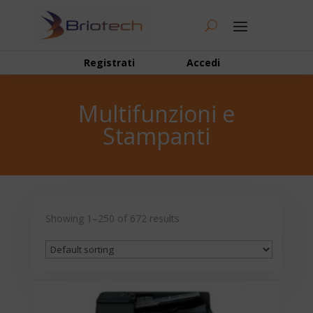
Registrati
Accedi
Multifunzioni e
Stampanti
Showing 1–250 of 672 results