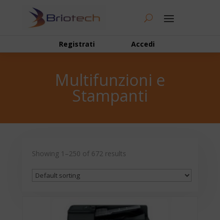
Registrati
Accedi
Multifunzioni e
Stampanti
Showing 1–250 of 672 results