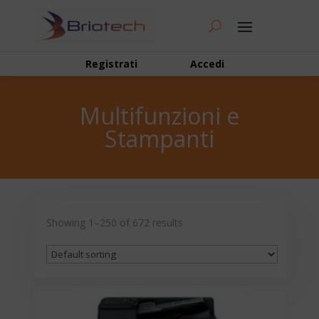
Registrati
Accedi
Multifunzioni e
Stampanti
Showing 1–250 of 672 results