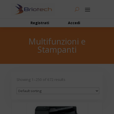
Registrati
Accedi
Multifunzioni e
Stampanti
Showing 1–250 of 672 results