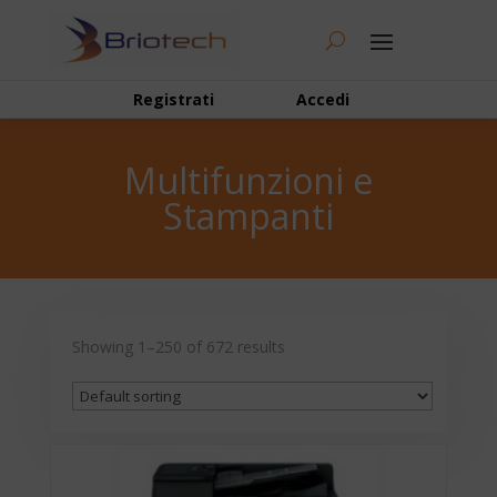
Registrati
Accedi
Multifunzioni e
Stampanti
Showing 1–250 of 672 results