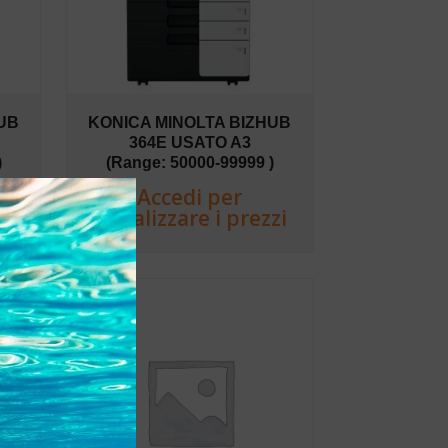
UB
KONICA MINOLTA BIZHUB
364E USATO A3
)
(Range: 50000-99999 )
Accedi per
zi
visualizzare i prezzi