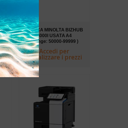
UB
KONICA MINOLTA BIZHUB
4000I USATA A4
)
(Range: 50000-99999 )
Accedi per
zi
visualizzare i prezzi