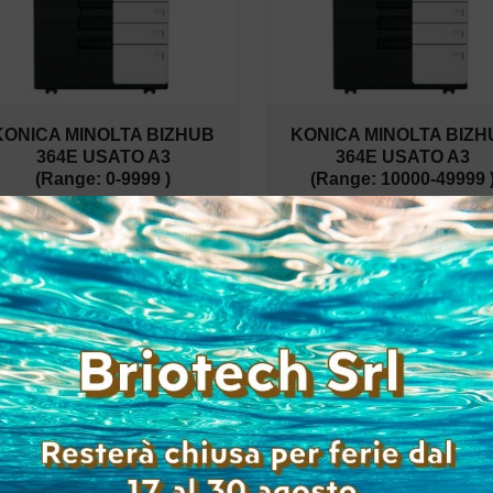
KONICA MINOLTA BIZHUB
KONICA MINOLTA BIZH
364E USATO A3
364E USATO A3
(Range: 0-9999 )
(Range: 10000-49999 
Accedi per
Accedi per
visualizzare i prezzi
visualizzare i prez