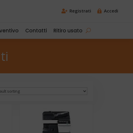
Registrati
Accedi


eventivo
Contatti
Ritiro usato
ti