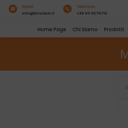
Email
Telefono


info@briotech.it
+39 011 9279710
Home Page
Chi Siamo
Prodotti
M
S