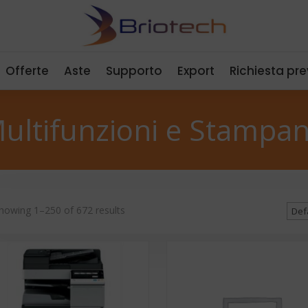
Offerte
Aste
Supporto
Export
Richiesta pr
ultifunzioni e Stampan
howing 1–250 of 672 results