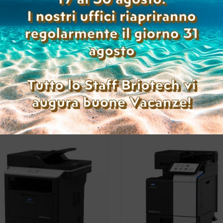
KONICA MINOLTA BIZHUB
KONICA MINOLTA BIZH
4000I USATA A4
4000I USATA A4
(Range: 0-9999 )
(Range: 10000-49999 
Accedi per
Accedi per
visualizzare i prezzi
visualizzare i prez