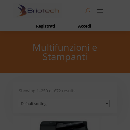
Registrati
Accedi
Multifunzioni e
Stampanti
Showing 1–250 of 672 results