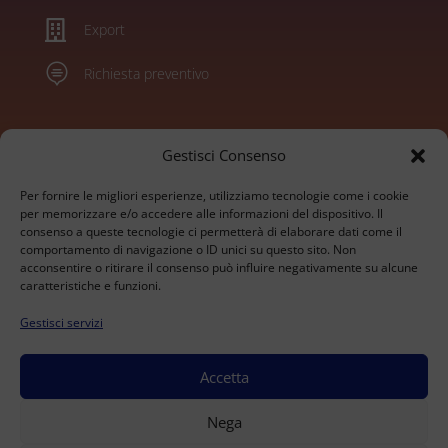

Export

Richiesta preventivo
Marchi
Gestisci Consenso
Per fornire le migliori esperienze, utilizziamo tecnologie come i cookie
Konica Minolta
per memorizzare e/o accedere alle informazioni del dispositivo. Il
consenso a queste tecnologie ci permetterà di elaborare dati come il
Sharp
comportamento di navigazione o ID unici su questo sito. Non
Olivetti
acconsentire o ritirare il consenso può influire negativamente su alcune
Ricoh
caratteristiche e funzioni.
Kyocera
Gestisci servizi
Xerox
HP
Develop
Accetta
© 2026 BrioTech Srl - Via alle Fabbriche 105 - Caselle
Nega
Torinese - P.IVA 09207530016 - Capitale Sociale 10.000