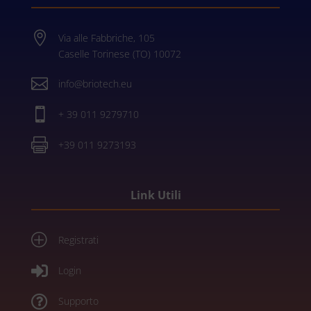

Via alle Fabbriche, 105
Caselle Torinese (TO) 10072

info@briotech.eu

+ 39 011 9279710

+39 011 9273193
Link Utili
P
Registrati

Login

Supporto