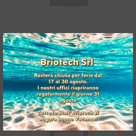
KYOCERA TASKALFA
307CI USATO A4
(B/N: 10.188 – Col:
21.680 )
Aggiungi alla lista