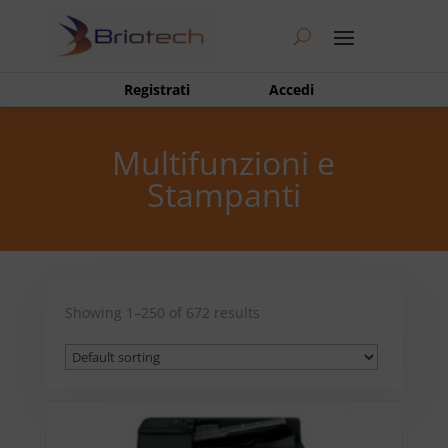
Registrati
Accedi
Multifunzioni e
Stampanti
Showing 1–250 of 672 results