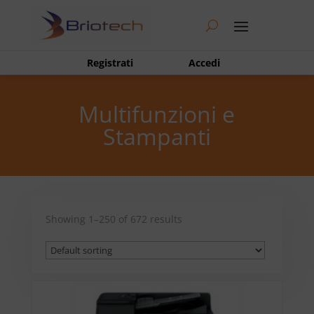
Registrati
Accedi
Multifunzioni e
Stampanti
Showing 1–250 of 672 results