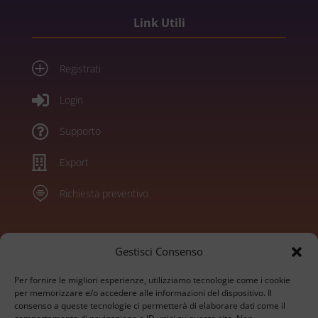
Link Utili
P
Registrati

Login

Supporto

Export

Richiesta preventivo
Marchi
Gestisci Consenso
Per fornire le migliori esperienze, utilizziamo tecnologie come i cookie
Konica Minolta
per memorizzare e/o accedere alle informazioni del dispositivo. Il
consenso a queste tecnologie ci permetterà di elaborare dati come il
Sharp