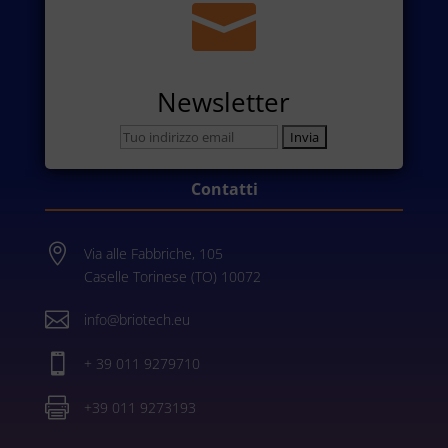

Newsletter
Contatti

Via alle Fabbriche, 105
Caselle Torinese (TO) 10072

info@briotech.eu

+ 39 011 9279710

+39 011 9273193