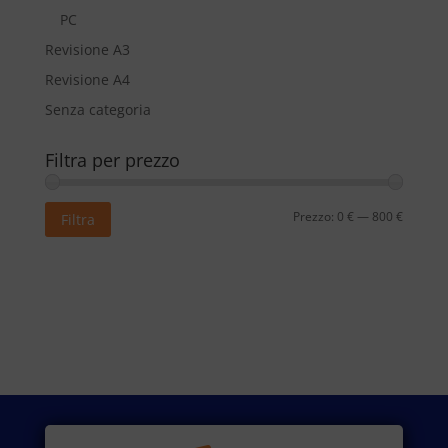
PC
Revisione A3
Revisione A4
Senza categoria
Filtra per prezzo
Prezzo
Prezzo
Prezzo:
0 €
—
800 €
Filtra
Min
Max