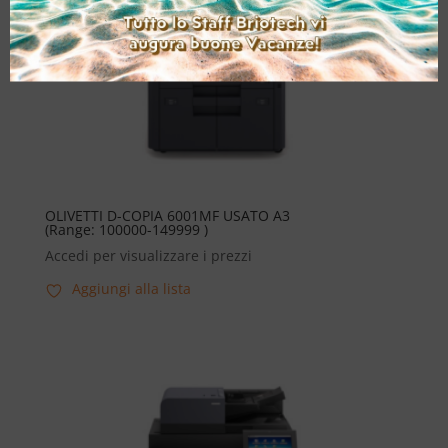
OLIVETTI D-COPIA 6001MF USATO A3
(Range: 100000-149999 )
Accedi per visualizzare i prezzi
Aggiungi alla lista