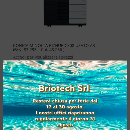
KONICA MINOLTA BIZHUB C308 USATO A3
(B/N: 83.293 – Col: 48.256 )
Accedi per visualizzare i prezzi
Aggiungi alla lista