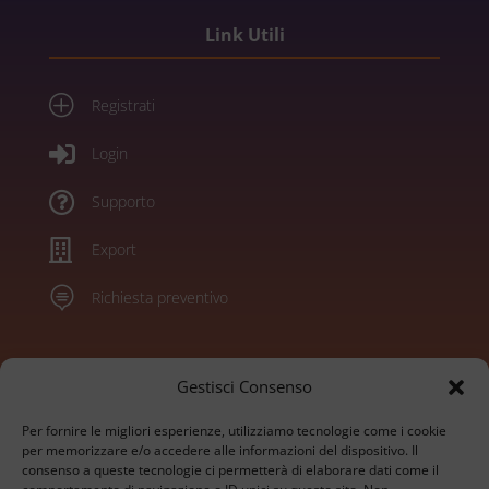
Link Utili
P
Registrati

Login

Supporto

Export

Richiesta preventivo
Marchi
Gestisci Consenso
Per fornire le migliori esperienze, utilizziamo tecnologie come i cookie
Konica Minolta
per memorizzare e/o accedere alle informazioni del dispositivo. Il
consenso a queste tecnologie ci permetterà di elaborare dati come il
Sharp