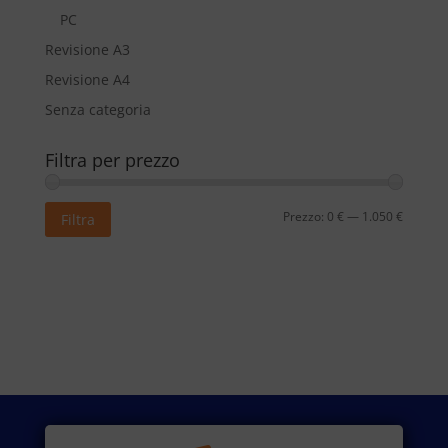
PC
Revisione A3
Revisione A4
Senza categoria
Filtra per prezzo
Prezzo
Prezzo
Prezzo:
0 €
—
1.050 €
Filtra
Min
Max