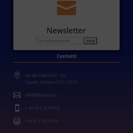

Newsletter
Contatti

Via alle Fabbriche, 105
Caselle Torinese (TO) 10072

info@briotech.eu

+ 39 011 9279710

+39 011 9273193