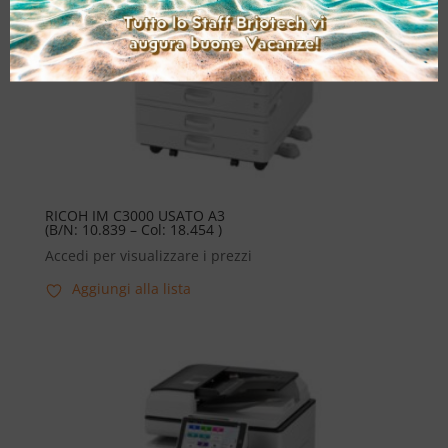
RICOH IM C3000 USATO A3
(B/N: 10.839 – Col: 18.454 )
Accedi per visualizzare i prezzi
Aggiungi alla lista