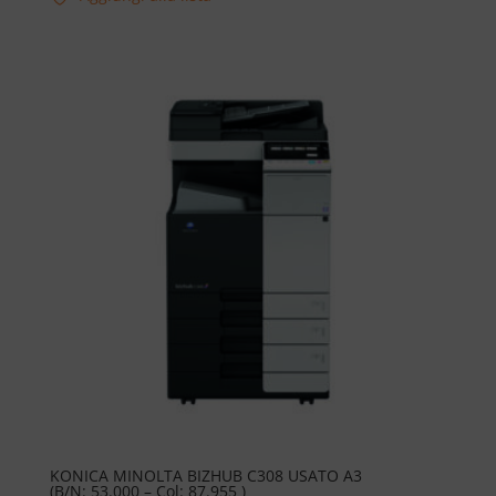
KONICA MINOLTA BIZHUB C308 USATO A3
(B/N: 53.000 – Col: 87.955 )