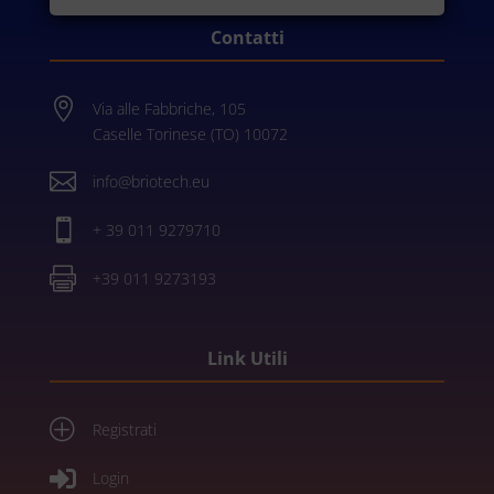
Contatti

Via alle Fabbriche, 105
Caselle Torinese (TO) 10072

info@briotech.eu

+ 39 011 9279710

+39 011 9273193
Link Utili
P
Registrati

Login