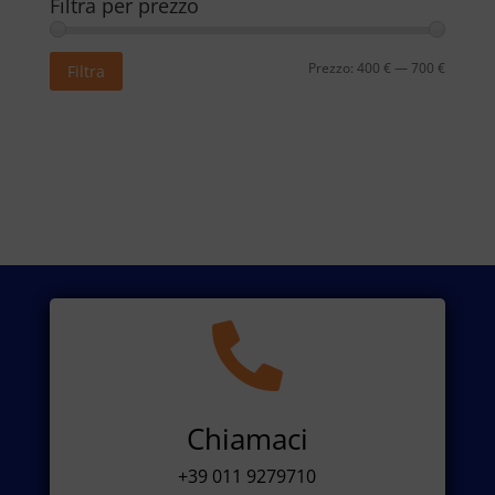
Filtra per prezzo
Prezzo
Prezzo
Prezzo:
400 €
—
700 €
Filtra
Min
Max

Chiamaci
+39 011 9279710