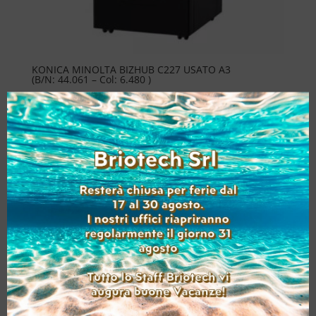
KONICA MINOLTA BIZHUB C227 USATO A3
(B/N: 44.061 – Col: 6.480 )
Accedi per visualizzare i prezzi
Aggiungi alla lista