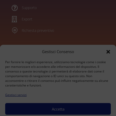

Supporto

Export

Richiesta preventivo
Marchi
Gestisci Consenso
Per fornire le migliori esperienze, utilizziamo tecnologie come i cookie
Konica Minolta
per memorizzare e/o accedere alle informazioni del dispositivo. Il
consenso a queste tecnologie ci permetterà di elaborare dati come il
Sharp
comportamento di navigazione o ID unici su questo sito. Non
Olivetti
acconsentire o ritirare il consenso può influire negativamente su alcune
Ricoh
caratteristiche e funzioni.
Kyocera
Gestisci servizi
Xerox
HP
Develop
Accetta