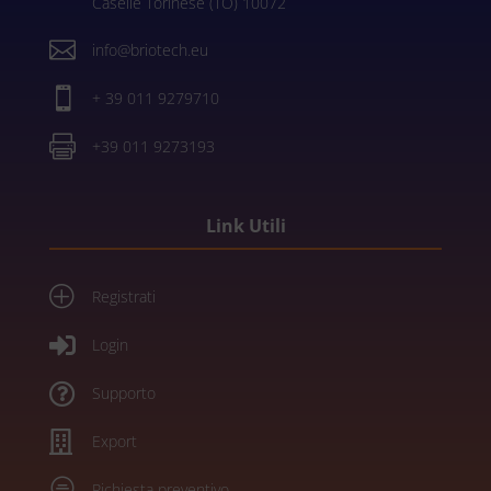
Caselle Torinese (TO) 10072

info@briotech.eu

+ 39 011 9279710

+39 011 9273193
Link Utili
P
Registrati

Login

Supporto

Export

Richiesta preventivo