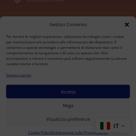
Marchi
Gestisci Consenso
Per fornire le migliori esperienze, utilizziamo tecnologie come i cookie
Konica Minolta
per memorizzare e/o accedere alle informazioni del dispositivo. Il
consenso a queste tecnologie ci permetterà di elaborare dati come il
Sharp
comportamento di navigazione o ID unici su questo sito. Non
Olivetti
acconsentire o ritirare il consenso può influire negativamente su alcune
Ricoh
caratteristiche e funzioni.
Kyocera
Gestisci servizi
Xerox
HP
Develop
Accetta
© 2026 BrioTech Srl - Via alle Fabbriche 105 - Caselle
Nega
Torinese - P.IVA 09207530016 - Capitale Sociale 10.000
€ - REA TO-1033480 | All rights Reserved.
Visualizza preferenze
Dichiarazione sulla Privacy (UE)
–
Cookie Policy (UE)
–
IT
Disconoscimento
–
Imprint
–
Termini e condizioni
Cookie Policy
Dichiarazione sulla Privacy
Imprint