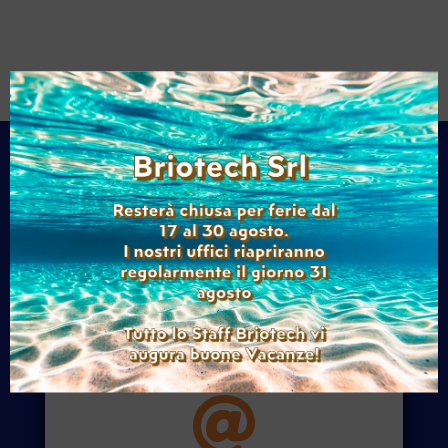

Chiamaci
+39 011 9279710
