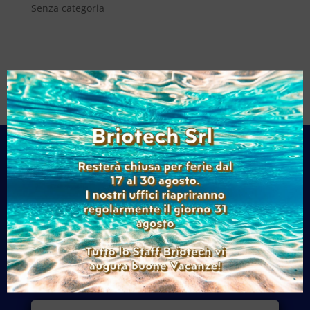
Senza categoria

Chiamaci
+39 011 9279710