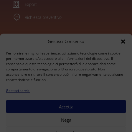

Export

Richiesta preventivo
Marchi
Gestisci Consenso
Per fornire le migliori esperienze, utilizziamo tecnologie come i cookie
Konica Minolta
per memorizzare e/o accedere alle informazioni del dispositivo. Il
consenso a queste tecnologie ci permetterà di elaborare dati come il
Sharp
comportamento di navigazione o ID unici su questo sito. Non
Olivetti
acconsentire o ritirare il consenso può influire negativamente su alcune
Ricoh
caratteristiche e funzioni.
Kyocera
Gestisci servizi
Xerox
HP
Develop
Accetta
© 2026 BrioTech Srl - Via alle Fabbriche 105 - Caselle
Nega
Torinese - P.IVA 09207530016 - Capitale Sociale 10.000
€ - REA TO-1033480 | All rights Reserved.