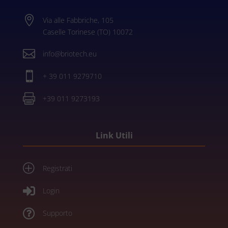

Via alle Fabbriche, 105
Caselle Torinese (TO) 10072

info@briotech.eu

+ 39 011 9279710

+39 011 9273193
Link Utili
P
Registrati

Login

Supporto