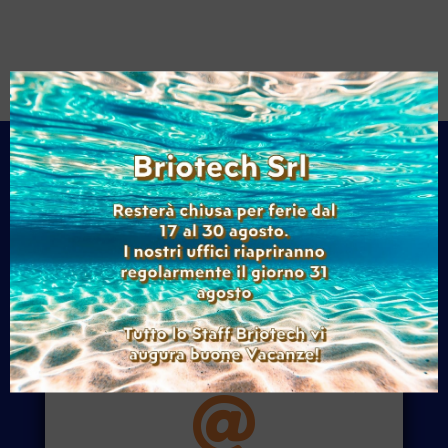

Chiamaci
+39 011 9279710
