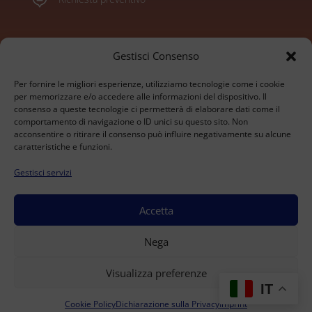
Marchi
Gestisci Consenso
Per fornire le migliori esperienze, utilizziamo tecnologie come i cookie
Konica Minolta
per memorizzare e/o accedere alle informazioni del dispositivo. Il
consenso a queste tecnologie ci permetterà di elaborare dati come il
Sharp
comportamento di navigazione o ID unici su questo sito. Non
Olivetti
acconsentire o ritirare il consenso può influire negativamente su alcune
Ricoh
caratteristiche e funzioni.
Kyocera
Gestisci servizi
Xerox
HP
Develop
Accetta
© 2026 BrioTech Srl - Via alle Fabbriche 105 - Caselle
Nega
Torinese - P.IVA 09207530016 - Capitale Sociale 10.000
€ - REA TO-1033480 | All rights Reserved.
Visualizza preferenze
Dichiarazione sulla Privacy (UE)
–
Cookie Policy (UE)
–
IT
Disconoscimento
–
Imprint
–
Termini e condizioni
Cookie Policy
Dichiarazione sulla Privacy
Imprint