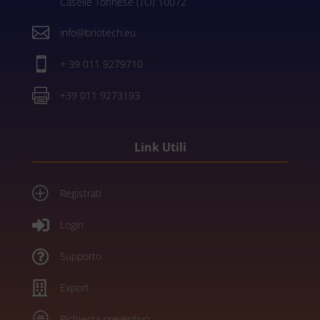
Caselle Torinese (TO) 10072

info@briotech.eu

+ 39 011 9279710

+39 011 9273193
Link Utili
P
Registrati

Login

Supporto

Export

Richiesta preventivo