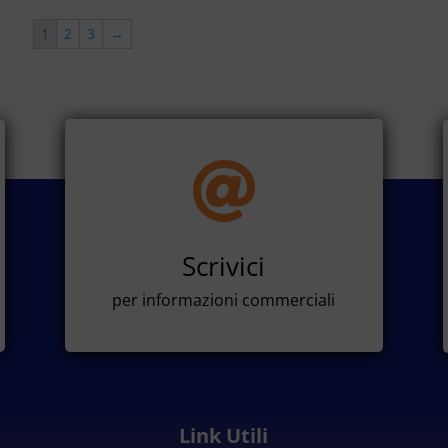
1
2
3
→

Scrivici
per informazioni commerciali
Link Utili