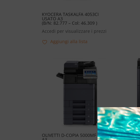
KYOCERA TASKALFA 4053CI
USATO A3
(B/N: 82.777 – Col: 46.309 )
Accedi per visualizzare i prezzi
Aggiungi alla lista
OLIVETTI D-COPIA 5000MF USATO
OLI
A3
A3