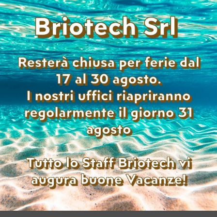
ge: 100000-149999 )
di per visualizzare i prezzi
Aggiungi alla lista
UMPH ADLER 2507CI USATO
: 75.564 – Col: 30.047 )
di per visualizzare i prezzi