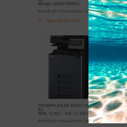
(Range: 50000-99999 )
(Ran
Accedi per visualizzare i prezzi
Acce
Aggiungi alla lista
TRIUMPH ADLER 2507CI USATO
TRI
A3
A3
(B/N: 12.921 – Col: 27.153 )
(B/N
Accedi per visualizzare i prezzi
Acce