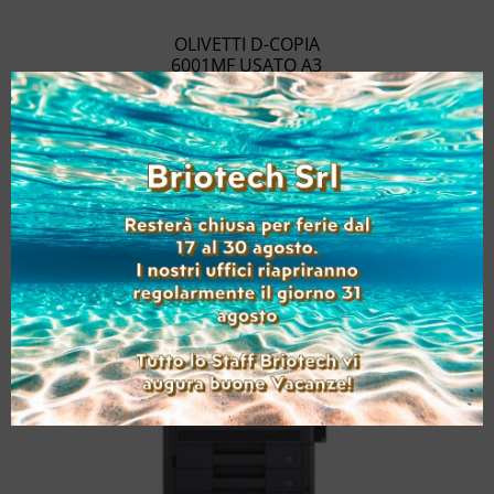
OLIVETTI D-COPIA
6001MF USATO A3
(Range: 100000-149999
)
Aggiungi alla lista