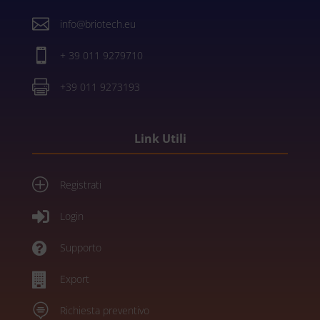

info@briotech.eu

+ 39 011 9279710

+39 011 9273193
Link Utili
P
Registrati

Login

Supporto

Export

Richiesta preventivo