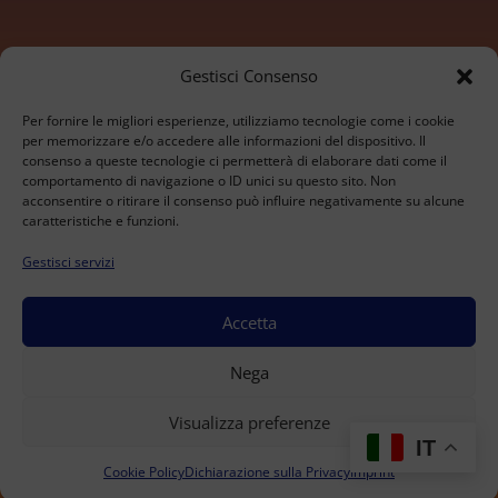
Marchi
Gestisci Consenso
Per fornire le migliori esperienze, utilizziamo tecnologie come i cookie
Konica Minolta
per memorizzare e/o accedere alle informazioni del dispositivo. Il
consenso a queste tecnologie ci permetterà di elaborare dati come il
Sharp
comportamento di navigazione o ID unici su questo sito. Non
Olivetti
acconsentire o ritirare il consenso può influire negativamente su alcune
Ricoh
caratteristiche e funzioni.
Kyocera
Gestisci servizi
Xerox
HP
Develop
Accetta
© 2026 BrioTech Srl - Via alle Fabbriche 105 - Caselle
Nega
Torinese - P.IVA 09207530016 - Capitale Sociale 10.000
€ - REA TO-1033480 | All rights Reserved.
Visualizza preferenze
Dichiarazione sulla Privacy (UE)
–
Cookie Policy (UE)
–
IT
Disconoscimento
–
Imprint
–
Termini e condizioni
Cookie Policy
Dichiarazione sulla Privacy
Imprint