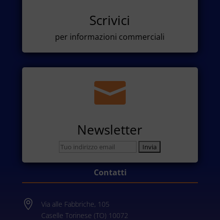
Scrivici
per informazioni commerciali

Newsletter
Contatti

Via alle Fabbriche, 105
Caselle Torinese (TO) 10072