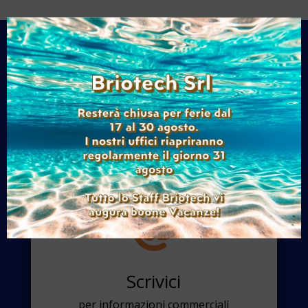

Chiamaci
+39 011 9279710

Scrivici
per informazioni commerciali