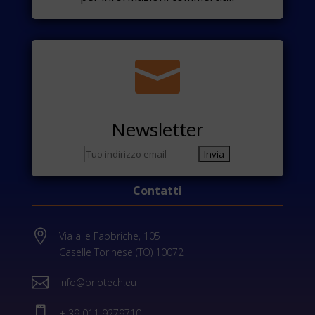

Newsletter
Contatti

Via alle Fabbriche, 105
Caselle Torinese (TO) 10072

info@briotech.eu

+ 39 011 9279710