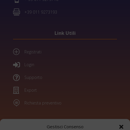

+39 011 9273193
Link Utili
P
Registrati

Login

Supporto

Export

Richiesta preventivo
Marchi
Gestisci Consenso