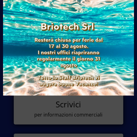

Chiamaci
+39 011 9279710

Scrivici
per informazioni commerciali