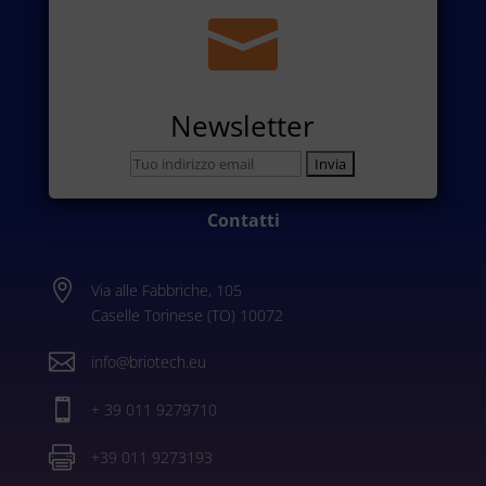

Newsletter
Contatti

Via alle Fabbriche, 105
Caselle Torinese (TO) 10072

info@briotech.eu

+ 39 011 9279710

+39 011 9273193