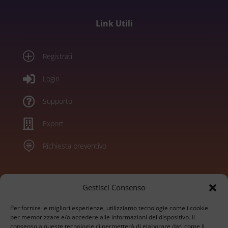
Link Utili
P
Registrati

Login

Supporto

Export

Richiesta preventivo
Marchi
Gestisci Consenso
Per fornire le migliori esperienze, utilizziamo tecnologie come i cookie
Konica Minolta
per memorizzare e/o accedere alle informazioni del dispositivo. Il
consenso a queste tecnologie ci permetterà di elaborare dati come il
Sharp