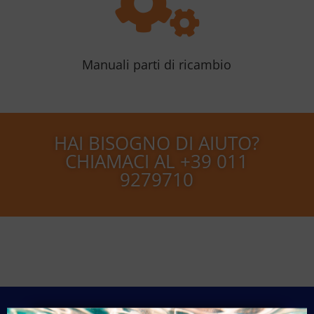

Manuali parti di ricambio
HAI BISOGNO DI AIUTO?
CHIAMACI AL
+39 011
9279710