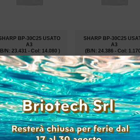
SHARP BP-30C25 USATO
SHARP BP-30C25 USA
A3
A3
(B/N: 23.431 - Col: 14.080 )
(B/N: 24.386 - Col: 1.170
Accedi per
Accedi per
visualizzare i prezzi
visualizzare i prez