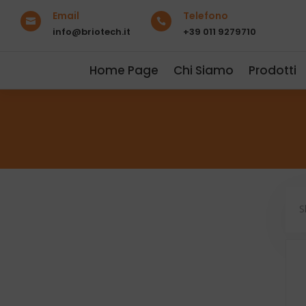
Email
Telefono


info@briotech.it
+39 011 9279710
Home Page
Chi Siamo
Prodotti
S