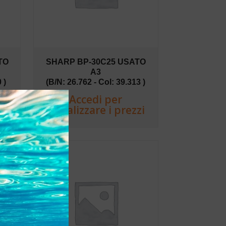
TO
SHARP BP-30C25 USATO
A3
 )
(B/N: 26.762 - Col: 39.313 )
Accedi per
zi
visualizzare i prezzi