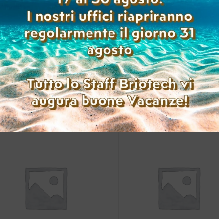
SHARP BP-30C25 USATO
SHARP BP-30C25 USA
A3
A3
(B/N: 29.725 - Col: 22.657 )
(B/N: 3.034 - Col: 2.083
Accedi per
Accedi per
visualizzare i prezzi
visualizzare i prez