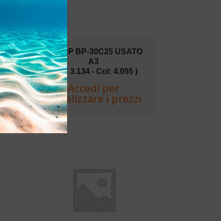
TO
SHARP BP-30C25 USATO
A3
 )
(B/N: 3.134 - Col: 4.055 )
Accedi per
zi
visualizzare i prezzi