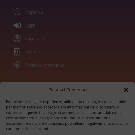
P
Registrati

Login

Supporto

Export

Richiesta preventivo
Marchi
Gestisci Consenso
Per fornire le migliori esperienze, utilizziamo tecnologie come i cookie
Konica Minolta
per memorizzare e/o accedere alle informazioni del dispositivo. Il
consenso a queste tecnologie ci permetterà di elaborare dati come il
Sharp
comportamento di navigazione o ID unici su questo sito. Non
Olivetti
acconsentire o ritirare il consenso può influire negativamente su alcune
Ricoh
caratteristiche e funzioni.
Kyocera