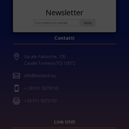
Newsletter
Contatti

Via alle Fabbriche, 105
Caselle Torinese (TO) 10072

info@briotech.eu

+ 39 011 9279710

+39 011 9273193
Link Utili